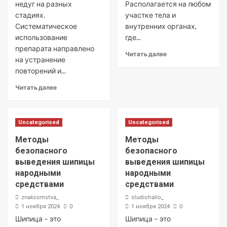
недуг на разных
Располагается на любом
стадиях.
участке тела и
Систематическое
внутренних органах,
использование
где...
препарата направлено
Читать далее
на устранение
повторений и...
Читать далее
Uncategorised
Uncategorised
Методы
Методы
безопасного
безопасного
выведения шипицы
выведения шипицы
народными
народными
средствами
средствами
znakcomstva_
studiohallo_
0
0
1 ноября 2024
1 ноября 2024
Шипица – это
Шипица – это