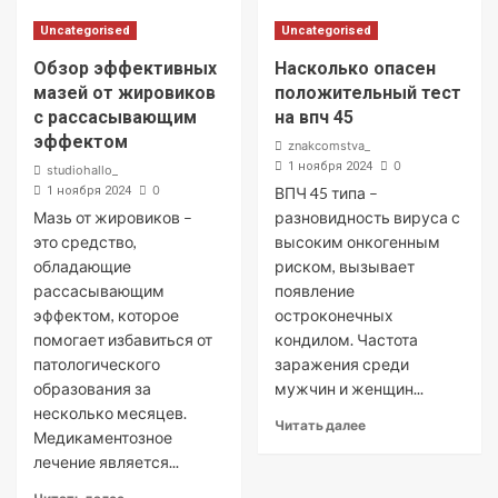
Uncategorised
Uncategorised
Обзор эффективных
Насколько опасен
мазей от жировиков
положительный тест
с рассасывающим
на впч 45
эффектом
znakcomstva_
0
1 ноября 2024
studiohallo_
0
1 ноября 2024
ВПЧ 45 типа –
Мазь от жировиков –
разновидность вируса с
это средство,
высоким онкогенным
обладающие
риском, вызывает
рассасывающим
появление
эффектом, которое
остроконечных
помогает избавиться от
кондилом. Частота
патологического
заражения среди
образования за
мужчин и женщин...
несколько месяцев.
Читать далее
Медикаментозное
лечение является...