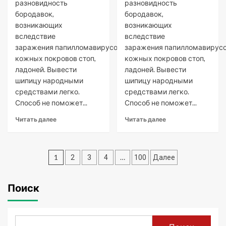
разновидность
разновидность
бородавок,
бородавок,
возникающих
возникающих
вследствие
вследствие
заражения папилломавирусом
заражения папилломавирус
кожных покровов стоп,
кожных покровов стоп,
ладоней. Вывести
ладоней. Вывести
шипицу народными
шипицу народными
средствами легко.
средствами легко.
Способ не поможет...
Способ не поможет...
Читать далее
Читать далее
Пагинация
1
…
2
3
4
100
Далее
записей
Поиск