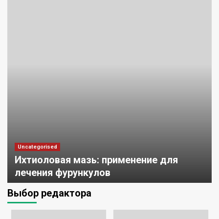
Uncategorised
Ихтиоловая мазь: применение для
лечения фурункулов
studiohallo_
0
1 ноября 2024
Выбор редактора
Uncategorised
Обзор эффективных мазей от жировиков