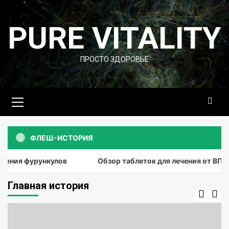
Перейти
к
PURE VITALITY
содержимому
ПРОСТО ЗДОРОВЬЕ
Основное
меню
ФЛЕШ-ИСТОРИЯ
ия фурункулов
Обзор таблеток для лечения от ВПЧ
Главная история