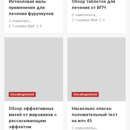
Ихтиоловая мазь:
Обзор таблеток для
1
применение для
лечения от ВПЧ
лечения фурункулов
znakcomstva_
0
1 ноября 2024
studiohallo_
Uncategorised
0
1 ноября 2024
Обзор таблеток для лечения от ВПЧ
2
Uncategorised
Обзор эффективных мазей от жировиков
с рассасывающим эффектом
3
Uncategorised
Насколько опасен положительный тест
на впч 45
Uncategorised
Uncategorised
4
Обзор эффективных
Насколько опасен
мазей от жировиков с
положительный тест
Uncategorised
Как лечить вирус папилломы у мужчин:
рассасывающим
на впч 45
обзор методов и средств
эффектом
znakcomstva_