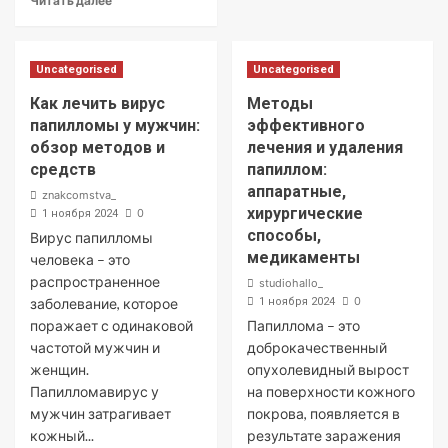
Читать далее
Uncategorised
Uncategorised
Как лечить вирус
Методы
папилломы у мужчин:
эффективного
обзор методов и
лечения и удаления
средств
папиллом:
аппаратные,
znakcomstva_
хирургические
0
1 ноября 2024
способы,
Вирус папилломы
медикаменты
человека – это
распространенное
studiohallo_
0
заболевание, которое
1 ноября 2024
поражает с одинаковой
Папиллома – это
частотой мужчин и
доброкачественный
женщин.
опухолевидный вырост
Папилломавирус у
на поверхности кожного
мужчин затрагивает
покрова, появляется в
кожный...
результате заражения