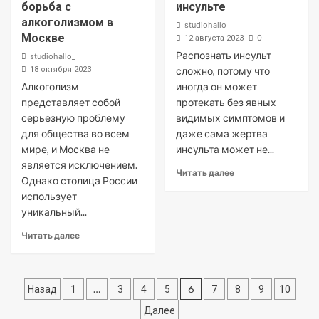
борьба с
инсульте
алкоголизмом в
studiohallo_
Москве
0
12 августа 2023
Распознать инсульт
studiohallo_
18 октября 2023
сложно, потому что
Алкоголизм
иногда он может
представляет собой
протекать без явных
серьезную проблему
видимых симптомов и
для общества во всем
даже сама жертва
мире, и Москва не
инсульта может не...
является исключением.
Читать далее
Однако столица России
использует
уникальный...
Читать далее
Пагинация
…
6
Назад
1
3
4
5
7
8
9
10
записей
Далее