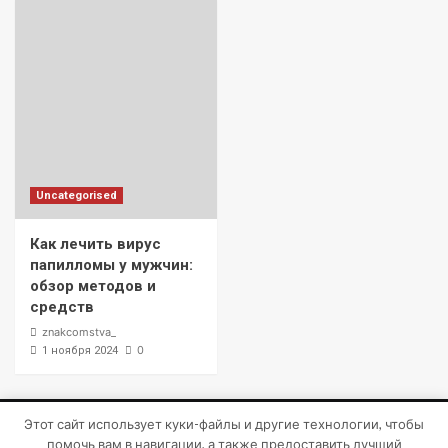
Uncategorised
Как лечить вирус
папилломы у мужчин:
обзор методов и
средств
znakcomstva_
0
1 ноября 2024
Этот сайт использует куки-файлы и другие технологии, чтобы
Copyright © Все права защищены.
|
CoverNews
от AF
помочь вам в навигации, а также предоставить лучший