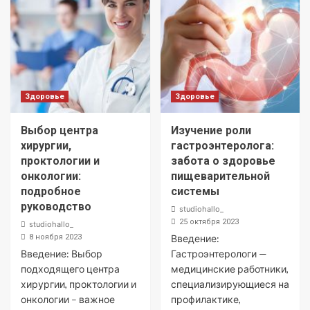
Здоровье
Здоровье
Выбор центра
Изучение роли
хирургии,
гастроэнтеролога:
проктологии и
забота о здоровье
онкологии:
пищеварительной
подробное
системы
руководство
studiohallo_
25 октября 2023
studiohallo_
8 ноября 2023
Введение:
Введение: Выбор
Гастроэнтерологи —
подходящего центра
медицинские работники,
хирургии, проктологии и
специализирующиеся на
онкологии – важное
профилактике,