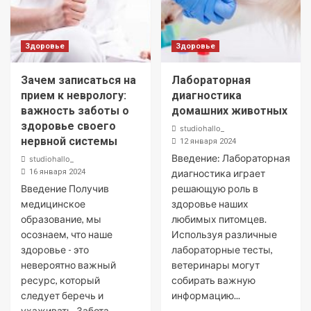
Здоровье
Здоровье
Зачем записаться на
Лабораторная
прием к неврологу:
диагностика
важность заботы о
домашних животных
здоровье своего
studiohallo_
нервной системы
12 января 2024
Введение: Лабораторная
studiohallo_
16 января 2024
диагностика играет
Введение Получив
решающую роль в
медицинское
здоровье наших
образование, мы
любимых питомцев.
осознаем, что наше
Используя различные
здоровье - это
лабораторные тесты,
невероятно важный
ветеринары могут
ресурс, который
собирать важную
следует беречь и
информацию...
ухаживать. Забота...