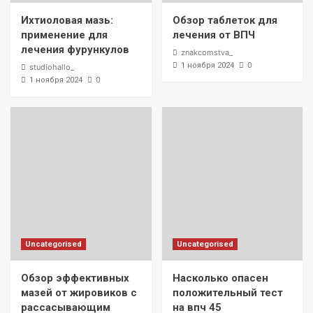
Ихтиоловая мазь:
Обзор таблеток для
применение для
лечения от ВПЧ
лечения фурункулов
znakcomstva_
0
1 ноября 2024
studiohallo_
0
1 ноября 2024
Uncategorised
Uncategorised
Обзор эффективных
Насколько опасен
мазей от жировиков с
положительный тест
рассасывающим
на впч 45