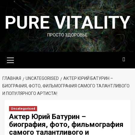
Перейти
к
PURE VITALITY
содержимому
ПРОСТО ЗДОРОВЬЕ
Основное
меню
ГЛАВНАЯ
UNCATEGORISED
АКТЕР ЮРИЙ БАТУРИН –
БИОГРАФИЯ, ФОТО, ФИЛЬМОГРАФИЯ САМОГО ТАЛАНТЛИВОГО
И ПОПУЛЯРНОГО АРТИСТА!
Uncategorised
Актер Юрий Батурин –
биография, фото, фильмография
самого талантливого и