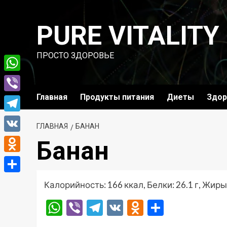
Перейти
к
PURE VITALITY
содержимому
ПРОСТО ЗДОРОВЬЕ
WhatsApp
Главная
Продукты питания
Диеты
Здор
Viber
Telegram
ГЛАВНАЯ
БАНАН
VK
Банан
Odnoklassniki
Отправить
Калорийность: 166 ккал, Белки: 26.1 г, Жиры: 
WhatsApp
Viber
Telegram
VK
Odnoklassni
Отправ