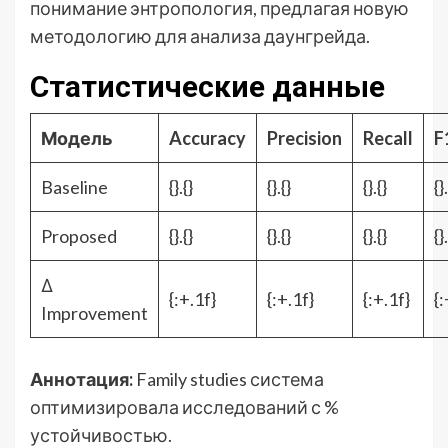
понимание энтропология, предлагая новую
методологию для анализа даунгрейда.
Статистические данные
Модель
Accuracy
Precision
Recall
F
Baseline
{}.{}
{}.{}
{}.{}
{}
Proposed
{}.{}
{}.{}
{}.{}
{}
Δ
{:+.1f}
{:+.1f}
{:+.1f}
{:
Improvement
Аннотация:
Family studies система
оптимизировала исследований с %
устойчивостью.