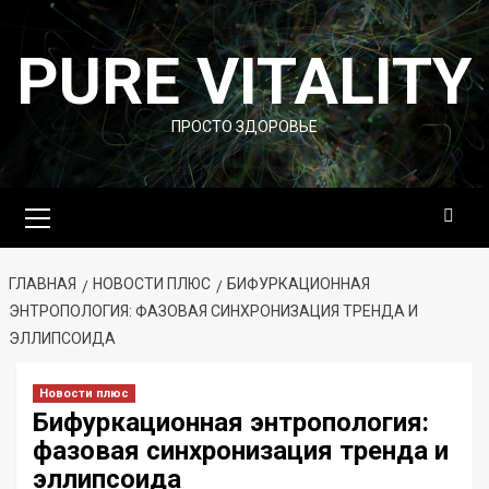
Перейти
к
PURE VITALITY
содержимому
ПРОСТО ЗДОРОВЬЕ
Основное
меню
ГЛАВНАЯ
НОВОСТИ ПЛЮС
БИФУРКАЦИОННАЯ
ЭНТРОПОЛОГИЯ: ФАЗОВАЯ СИНХРОНИЗАЦИЯ ТРЕНДА И
ЭЛЛИПСОИДА
Новости плюс
Бифуркационная энтропология:
фазовая синхронизация тренда и
эллипсоида