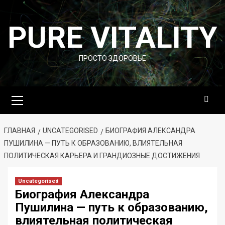
Перейти
к
PURE VITALITY
содержимому
ПРОСТО ЗДОРОВЬЕ
Основное
меню
ГЛАВНАЯ
UNCATEGORISED
БИОГРАФИЯ АЛЕКСАНДРА
ПУШИЛИНА — ПУТЬ К ОБРАЗОВАНИЮ, ВЛИЯТЕЛЬНАЯ
ПОЛИТИЧЕСКАЯ КАРЬЕРА И ГРАНДИОЗНЫЕ ДОСТИЖЕНИЯ
Uncategorised
Биография Александра
Пушилина — путь к образованию,
влиятельная политическая