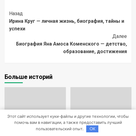
Post
Назад
Ирина Круг — личная жизнь, биография, тайны и
Navigation
успехи
Далее
Биография Яна Амоса Коменского — детство,
образование, достижения
Больше историй
Этот сайт использует куки-файлы и другие технологии, чтобы
помочь вам в навигации, а также предоставить лучший
пользовательский опыт.
OK