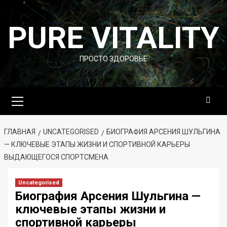
Перейти
к
PURE VITALITY
содержимому
ПРОСТО ЗДОРОВЬЕ
Основное
меню
ГЛАВНАЯ
UNCATEGORISED
БИОГРАФИЯ АРСЕНИЯ ШУЛЬГИНА
— КЛЮЧЕВЫЕ ЭТАПЫ ЖИЗНИ И СПОРТИВНОЙ КАРЬЕРЫ
ВЫДАЮЩЕГОСЯ СПОРТСМЕНА
Uncategorised
Биография Арсения Шульгина —
ключевые этапы жизни и
спортивной карьеры