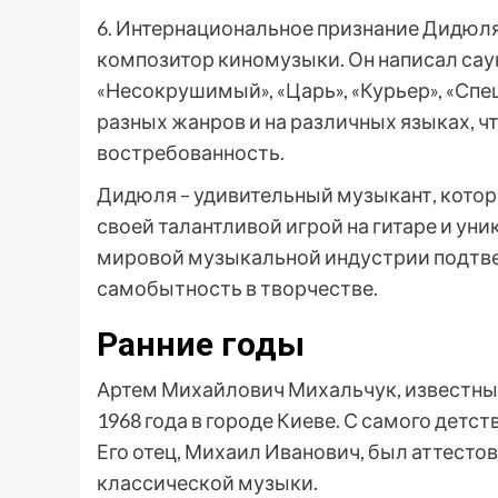
6. Интернациональное признание Дидюля 
композитор киномузыки. Он написал сау
«Несокрушимый», «Царь», «Курьер», «Спец
разных жанров и на различных языках, ч
востребованность.
Дидюля – удивительный музыкант, кото
своей талантливой игрой на гитаре и ун
мировой музыкальной индустрии подтв
самобытность в творчестве.
Ранние годы
Артем Михайлович Михальчук, известны
1968 года в городе Киеве. С самого детст
Его отец, Михаил Иванович, был аттест
классической музыки.