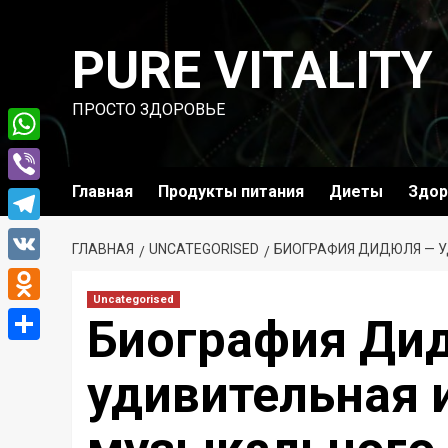
Перейти
к
PURE VITALITY
содержимому
ПРОСТО ЗДОРОВЬЕ
WhatsApp
Главная
Продукты питания
Диеты
Здор
Viber
Telegram
ГЛАВНАЯ
UNCATEGORISED
БИОГРАФИЯ ДИДЮЛЯ — У
VK
Uncategorised
Odnoklassniki
Биография Ди
Отправить
удивительная 