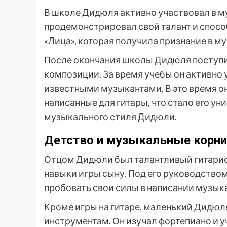
В школе Дидюля активно участвовал в м
продемонстрировал свой талант и спосо
«Лица», которая получила признание в м
После окончания школы Дидюля поступи
композиции. За время учебы он активно 
известными музыкантами. В это время о
написанные для гитары, что стало его у
музыкального стиля Дидюли.
Детство и музыкальные корни
Отцом Дидюли был талантливый гитарист
навыки игры сыну. Под его руководство
пробовать свои силы в написании музык
Кроме игры на гитаре, маленький Дидюл
инструментам. Он изучал фортепиано и 