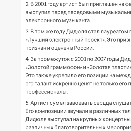
2. В 2001 году артист был приглашен на 
выступил перед передовыми музыкальны
электронного музыканта.
3. В том же году Дидюля стал лауреато
«Лучший электронный проект». Это приз
признан и оценен в России.
4. За промежуток с 2001 по 2007 годы Д
«Золотой граммофон» и «Золотая пласти
Это также укрепило его позиции на меж
его талант искренно ценят не только его
профессионалы.
5. Артист сумел завоевать сердца слуш
Его композиции звучали в различных те
Дидюля выступал на крупных концертных
различных благотворительных мероприя