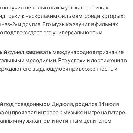
получил не только как музыкант, но и как
ндтреки к нескольким фильмам, среди которых:
наз-2» и другие. Его музыка звучит в фильмах
то подтверждает его универсальность и
рый сумел завоевать международное признание
икальными мелодиями. Его успехи и достижения в
ерждают его выдающуюся приверженность и
й под псевдонимом Дидюля, родился 14 июля
ва он проявлял интерес к музыке и игре на гитаре.
ованным музыкантом и истинным ценителем