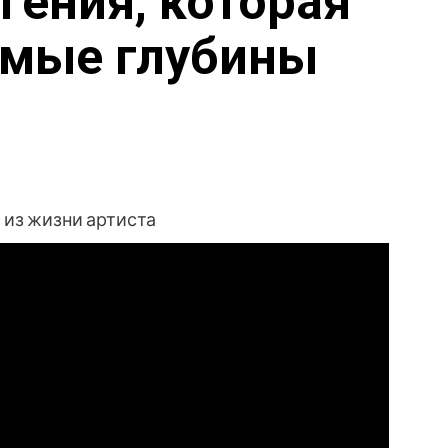
гения, которая
амые глубины