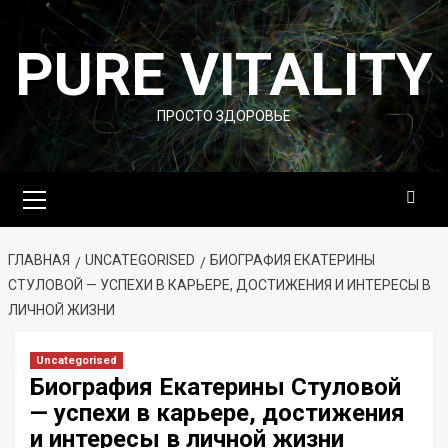
Перейти
к
PURE VITALITY
содержимому
ПРОСТО ЗДОРОВЬЕ
Основное
меню
ГЛАВНАЯ
UNCATEGORISED
БИОГРАФИЯ ЕКАТЕРИНЫ
СТУЛОВОЙ — УСПЕХИ В КАРЬЕРЕ, ДОСТИЖЕНИЯ И ИНТЕРЕСЫ В
ЛИЧНОЙ ЖИЗНИ
Uncategorised
Биография Екатерины Стуловой
— успехи в карьере, достижения
и интересы в личной жизни