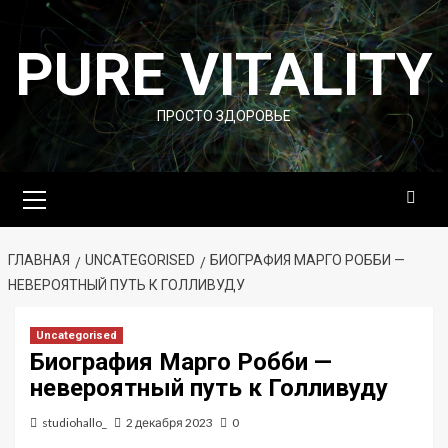
Перейти
к
PURE VITALITY
содержимому
ПРОСТО ЗДОРОВЬЕ
Основное
меню
ГЛАВНАЯ
UNCATEGORISED
БИОГРАФИЯ МАРГО РОББИ —
НЕВЕРОЯТНЫЙ ПУТЬ К ГОЛЛИВУДУ
Uncategorised
Биография Марго Робби —
невероятный путь к Голливуду
studiohallo_
2 декабря 2023
0