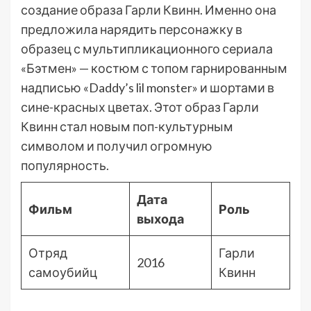
создание образа Гарли Квинн. Именно она
предложила нарядить персонажку в
образец с мультипликационного сериала
«Бэтмен» — костюм с топом гарнированным
надписью «Daddy’s lil monster» и шортами в
сине-красных цветах. Этот образ Гарли
Квинн стал новым поп-культурным
символом и получил огромную
популярность.
Дата
Фильм
Роль
выхода
Отряд
Гарли
2016
самоубийц
Квинн