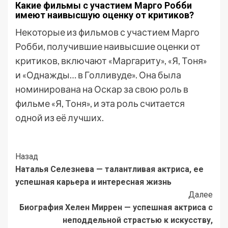
Какие фильмы с участием Марго Робби
имеют наивысшую оценку от критиков?
Некоторые из фильмов с участием Марго
Робби, получившие наивысшие оценки от
критиков, включают «Маргариту», «Я, Тоня»
и «Однажды… в Голливуде». Она была
номинирована на Оскар за свою роль в
фильме «Я, Тоня», и эта роль считается
одной из её лучших.
Post
Назад
Наталья Селезнева — талантливая актриса, ее
Navigation
успешная карьера и интересная жизнь
Далее
Биография Хелен Миррен — успешная актриса с
неподдельной страстью к искусству,