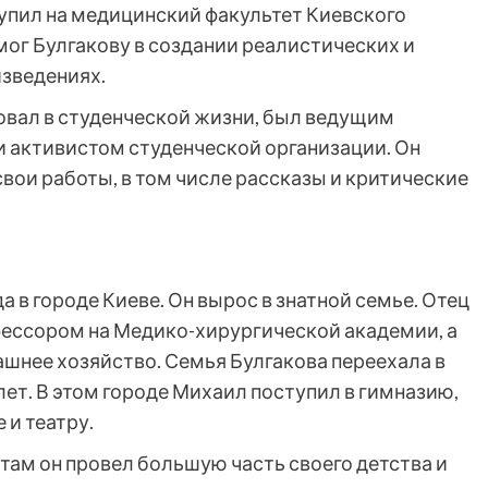
упил на медицинский факультет Киевского
мог Булгакову в создании реалистических и
изведениях.
вовал в студенческой жизни, был ведущим
 активистом студенческой организации. Он
вои работы, в том числе рассказы и критические
а в городе Киеве. Он вырос в знатной семье. Отец
фессором на Медико-хирургической академии, а
ашнее хозяйство. Семья Булгакова переехала в
лет. В этом городе Михаил поступил в гимназию,
 и театру.
там он провел большую часть своего детства и