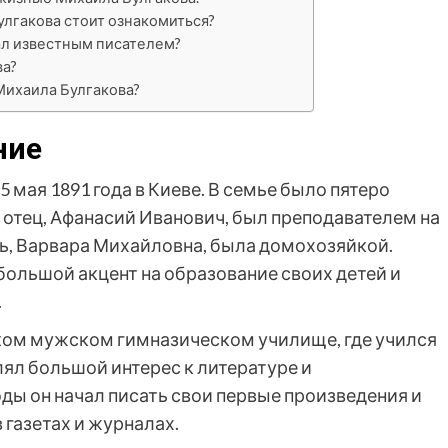
лгакова стоит ознакомиться?
ал известным писателем?
ва?
Михаила Булгакова?
ние
 мая 1891 года в Киеве. В семье было пятеро
 отец, Афанасий Иванович, был преподавателем на
ть, Варвара Михайловна, была домохозяйкой.
ольшой акцент на образование своих детей и
.
ком мужском гимназическом училище, где учился
влял большой интерес к литературе и
ды он начал писать свои первые произведения и
 газетах и журналах.