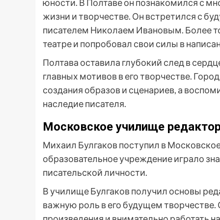
юности. В Полтаве он познакомился с м
жизни и творчестве. Он встретился с б
писателем Николаем Ивановым. Более тог
театре и попробовал свои силы в написан
Полтава оставила глубокий след в сердц
главных мотивов в его творчестве. Гор
создания образов и сценариев, а воспо
наследие писателя.
Московское училище редакторо
Михаил Булгаков поступил в Московское 
образовательное учреждение играло зна
писательской личности.
В училище Булгаков получил основы реда
важную роль в его будущем творчестве.
произведения и внимательно работать на