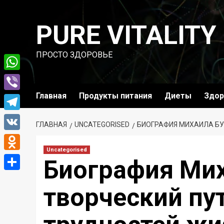
Перейти
к
PURE VITALITY
содержимому
ПРОСТО ЗДОРОВЬЕ
WhatsApp
Главная
Продукты питания
Диеты
Здор
Viber
Telegram
ГЛАВНАЯ
UNCATEGORISED
БИОГРАФИЯ МИХАИЛА БУ
VK
Uncategorised
Odnoklassniki
Биография Мих
Отправить
творческий пу