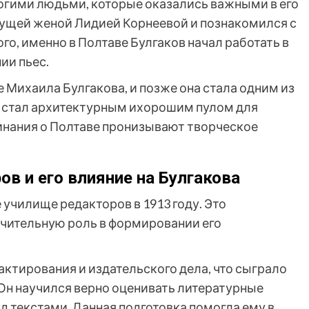
ногими людьми, которые оказались важными в его
удущей женой Лидией Корнеевой и познакомился с
о, именно в Полтаве Булгаков начал работать в
ии пьес.
е Михаила Булгакова, и позже она стала одним из
од стал архитектурным ихорошим пулом для
минания о Полтаве пронизывают творческое
в и его влияние на Булгакова
училище редакторов в 1913 году. Это
чительную роль в формировании его
ктирования и издательского дела, что сыграло
 Он научился верно оценивать литературные
д текстами. Данная подготовка помогла ему в