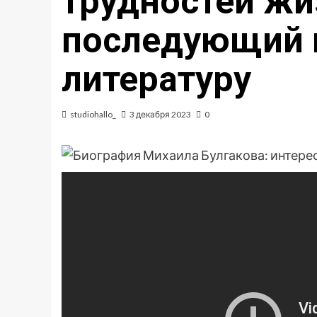
трудностей жи
последующий в
литературу
studiohallo_
3 декабря 2023
0