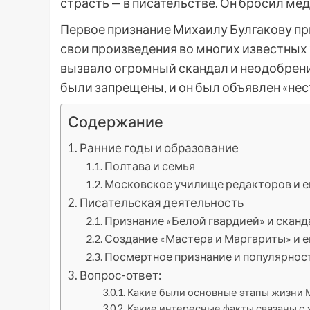
страсть — в писательстве. Он бросил ме
Первое признание Михаилу Булгакову при
свои произведения во многих известных 
вызвало огромный скандал и неодобрени
были запрещены, и он был объявлен «не
Содержание
Ранние годы и образование
Полтава и семья
Московское училище редакторов и ег
Писательская деятельность
Признание «Белой гвардией» и сканд
Создание «Мастера и Маргариты» и 
Посмертное признание и популярнос
Вопрос-ответ:
Какие были основные этапы жизни 
Какие интересные факты связаны с