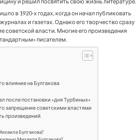
дицину и решил посвятить свою жизнь литературе.
шло в 1920-х годах, когда он начал публиковать
журналах и газетах. Однако его творчество сразу
е советской власти. Многие его произведения
стандартным» писателем.
о влияние на Булгакова
ал после постановки «дня Турбиных»
его запрещение советскими властями
ть произведений
Михаила Булгакова?
 жизнью Михаила Булгакова?