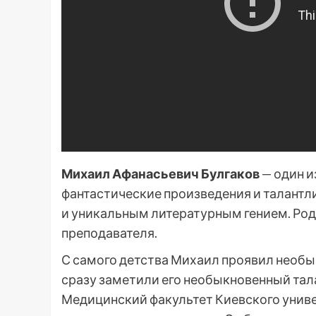
Михаил Афанасьевич Булгаков
— один и
фантастические произведения и талантл
и уникальным литературным гением. Родил
преподавателя.
С самого детства Михаил проявил необыч
сразу заметили его необыкновенный тала
Медицинский факультет Киевского универ