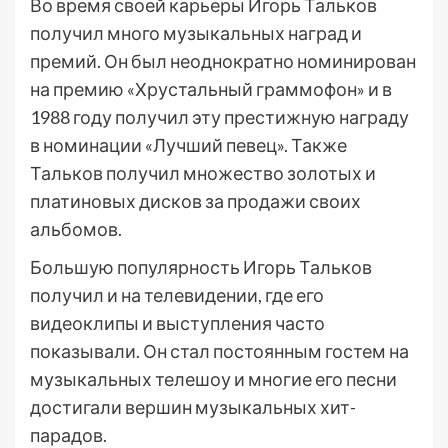
Во время своей карьеры Игорь Тальков
получил много музыкальных наград и
премий. Он был неоднократно номинирован
на премию «Хрустальный граммофон» и в
1988 году получил эту престижную награду
в номинации «Лучший певец». Также
Тальков получил множество золотых и
платиновых дисков за продажи своих
альбомов.
Большую популярность Игорь Тальков
получил и на телевидении, где его
видеоклипы и выступления часто
показывали. Он стал постоянным гостем на
музыкальных телешоу и многие его песни
достигали вершин музыкальных хит-
парадов.