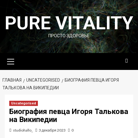
Перейти
к
PURE VITALITY
содержимому
ПРОСТО ЗДОРОВЬЕ
Основное
меню
ГЛАВНАЯ
UNCATEGORISED
БИОГРАФИЯ ПЕВЦА ИГОРЯ
ТАЛЬКОВА НА ВИКИПЕДИИ
Uncategorised
Биография певца Игоря Талькова
на Википедии
studiohallo_
3 декабря 2023
0