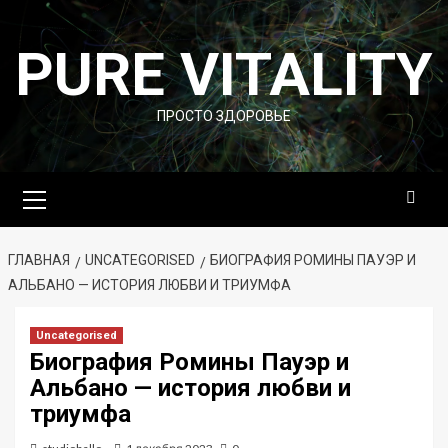
Перейти
к
PURE VITALITY
содержимому
ПРОСТО ЗДОРОВЬЕ
Основное
меню
ГЛАВНАЯ
UNCATEGORISED
БИОГРАФИЯ РОМИНЫ ПАУЭР И
АЛЬБАНО — ИСТОРИЯ ЛЮБВИ И ТРИУМФА
Uncategorised
Биография Ромины Пауэр и
Альбано — история любви и
триумфа