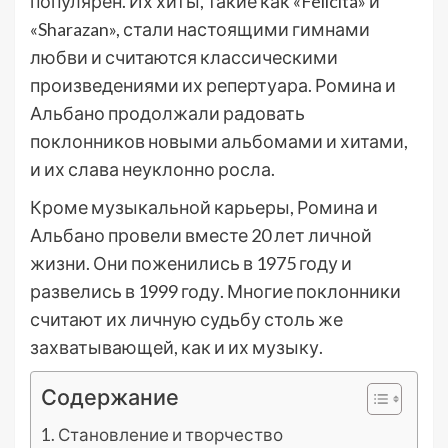
популярен. Их хиты, такие как «Felicita» и
«Sharazan», стали настоящими гимнами
любви и считаются классическими
произведениями их репертуара. Ромина и
Альбано продолжали радовать
поклонников новыми альбомами и хитами,
и их слава неуклонно росла.
Кроме музыкальной карьеры, Ромина и
Альбано провели вместе 20 лет личной
жизни. Они поженились в 1975 году и
развелись в 1999 году. Многие поклонники
считают их личную судьбу столь же
захватывающей, как и их музыку.
Содержание
Становление и творчество