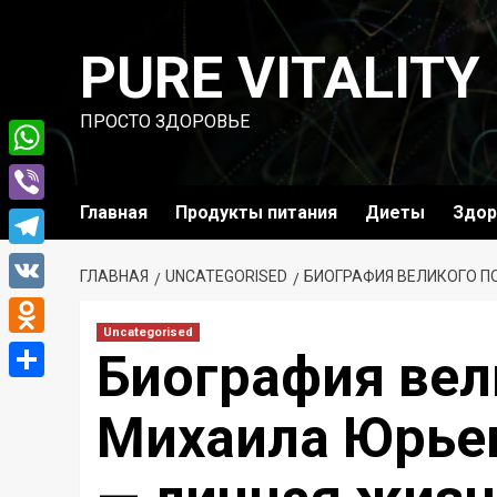
Перейти
к
PURE VITALITY
содержимому
ПРОСТО ЗДОРОВЬЕ
WhatsApp
Главная
Продукты питания
Диеты
Здор
Viber
Telegram
ГЛАВНАЯ
UNCATEGORISED
БИОГРАФИЯ ВЕЛИКОГО П
VK
Uncategorised
Odnoklassniki
Биография вел
Отправить
Михаила Юрье