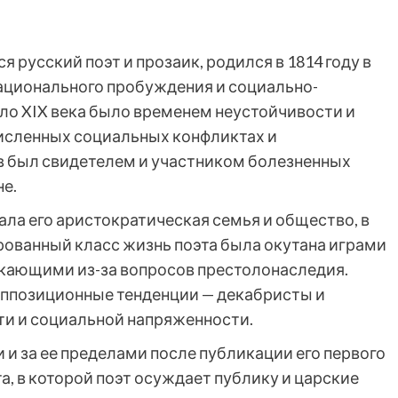
усский поэт и прозаик, родился в 1814 году в
национального пробуждения и социально-
ало XIX века было временем неустойчивости и
исленных социальных конфликтах и
 был свидетелем и участником болезненных
е.
ла его аристократическая семья и общество, в
рованный класс жизнь поэта была окутана играми
никающими из-за вопросов престолонаследия.
 оппозиционные тенденции — декабристы и
ти и социальной напряженности.
 и за ее пределами после публикации его первого
а, в которой поэт осуждает публику и царские