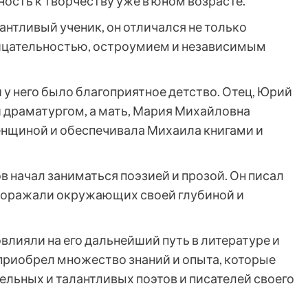
ость к творчеству уже в юном возрасте.
антливый ученик, он отличался не только
ицательностью, остроумием и независимым
у него было благоприятное детство. Отец, Юрий
 драматургом, а мать, Мария Михайловна
енщиной и обеспечивала Михаила книгами и
 начал заниматься поэзией и прозой. Он писал
 поражали окружающих своей глубиной и
лияли на его дальнейший путь в литературе и
 приобрел множество знаний и опыта, которые
ельных и талантливых поэтов и писателей своего