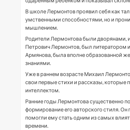
одаренным ребенком и показывал склонн
В школе Лермонтов проявил себя как тал
умственными способностями, но и прон
мышлением.
Родители Лермонтова были дворянами, и 
Петрович Лермонтов, был литератором и
Армянова, была вполне образованной ж
знаниями.
Уже в раннем возрасте Михаил Лермонтов
свои первые стихи и рассказы, которые
интеллектом.
Ранние годы Лермонтова существенно пов
формирование его авторского стиля. Он
помогли ему стать одним из самых влият
времени.