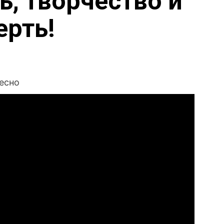
ь, творчество и
ерть!