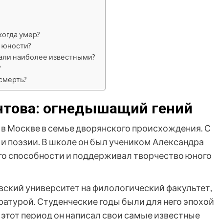
когда умер?
 юности?
али наиболее известными?
?
смерть?
това: огнедышащий гений
 в Москве в семье дворянского происхождения. С
е и поэзии. В школе он был учеником Александра
го способности и поддерживал творчество юного
вский университет на филологический факультет,
ратурой. Студенческие годы были для него эпохой
 В этот период он написал свои самые известные