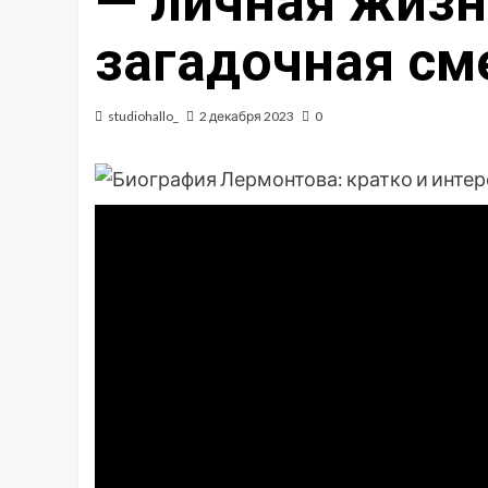
— личная жизн
загадочная см
studiohallo_
2 декабря 2023
0