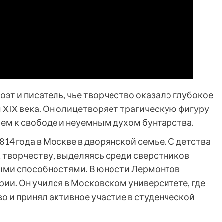
поэт и писатель, чье творчество оказало глубокое
 XIX века. Он олицетворяет трагическую фигуру
ем к свободе и неуемным духом бунтарства.
14 года в Москве в дворянской семье. С детства
 творчеству, выделяясь среди сверстников
ыми способностями. В юности Лермонтов
ии. Он учился в Московском университете, где
о и принял активное участие в студенческой