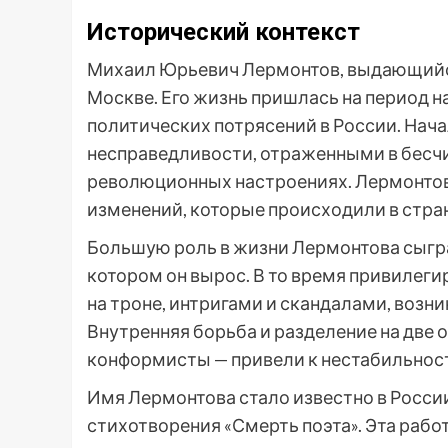
Исторический контекст
Михаил Юрьевич Лермонтов, выдающийся р
Москве. Его жизнь пришлась на период 
политических потрясений в России. Нач
несправедливости, отраженными в бесч
революционных настроениях. Лермонтов
изменений, которые происходили в стран
Большую роль в жизни Лермонтова сыгра
котором он вырос. В то время привилеги
на троне, интригами и скандалами, воз
Внутренняя борьба и разделение на две
конформисты — привели к нестабильнос
Имя Лермонтова стало известно в России
стихотворения «Смерть поэта». Эта работ