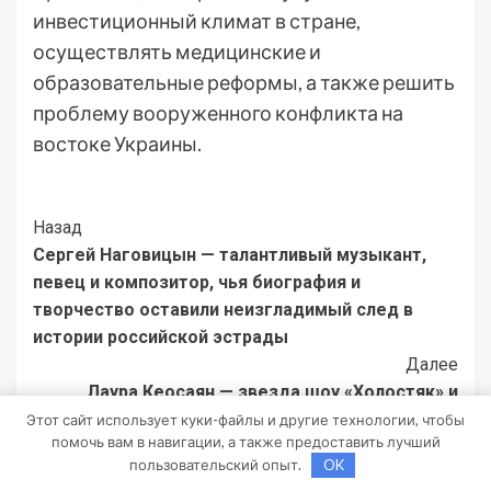
инвестиционный климат в стране,
осуществлять медицинские и
образовательные реформы, а также решить
проблему вооруженного конфликта на
востоке Украины.
Post
Назад
Сергей Наговицын — талантливый музыкант,
Navigation
певец и композитор, чья биография и
творчество оставили неизгладимый след в
истории российской эстрады
Далее
Лаура Кеосаян — звезда шоу «Холостяк» и
успешная профессиональная визажистка,
Этот сайт использует куки-файлы и другие технологии, чтобы
помочь вам в навигации, а также предоставить лучший
погрузитесь в интригующую и захватывающую
пользовательский опыт.
OK
историю ее биографии и узнайте все о ее