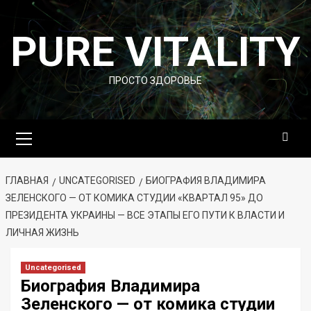
Перейти
к
PURE VITALITY
содержимому
ПРОСТО ЗДОРОВЬЕ
Основное
меню
ГЛАВНАЯ
UNCATEGORISED
БИОГРАФИЯ ВЛАДИМИРА
ЗЕЛЕНСКОГО — ОТ КОМИКА СТУДИИ «КВАРТАЛ 95» ДО
ПРЕЗИДЕНТА УКРАИНЫ — ВСЕ ЭТАПЫ ЕГО ПУТИ К ВЛАСТИ И
ЛИЧНАЯ ЖИЗНЬ
Uncategorised
Биография Владимира
Зеленского — от комика студии