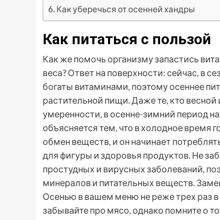
Как уберечься от осенней хандры
Как питаться с пользой
Как же помочь организму запастись вита
веса? Ответ на поверхности: сейчас, в с
богаты витаминами, поэтому осеннее пит
растительной пищи. Даже те, кто весной
умеренности, в осенне-зимний период на
объясняется тем, что в холодное время г
обмен веществ, и он начинает потребля
для фигуры и здоровья продуктов. Не заб
простудных и вирусных заболеваний, по
минералов и питательных веществ. Зам
Осенью в вашем меню не реже трех раз 
забывайте про мясо, однако помните о т