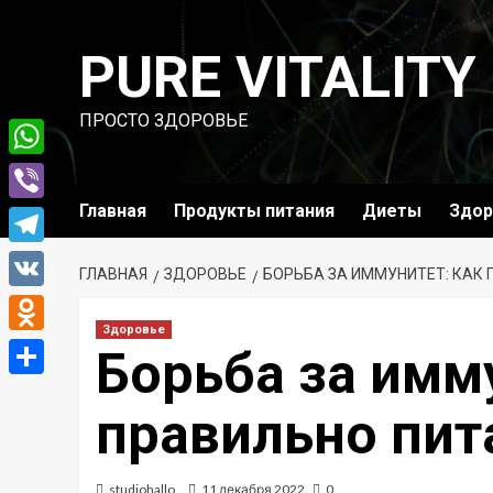
Перейти
к
PURE VITALITY
содержимому
ПРОСТО ЗДОРОВЬЕ
WhatsApp
Главная
Продукты питания
Диеты
Здор
Viber
Telegram
ГЛАВНАЯ
ЗДОРОВЬЕ
БОРЬБА ЗА ИММУНИТЕТ: КАК
VK
Здоровье
Odnoklassniki
Борьба за имм
Отправить
правильно пит
studiohallo_
11 декабря 2022
0