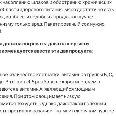
 к накоплению шлаков и обострению хронических
области здорового питания, мясо достаточно есть
исок, колбасы и подобных продуктов лучше
анизму только вред. Пакетированый сок нужно
й.
а должна согревать, давать энергию и
екомендуется ввести эти два продукта:
ое количество клетчатки, витаминов группы В, С,
ь. В тыкве в 4-5 раз больше каротинов, чем в
ащаются в витамин A, являющийся мощным
рения. При этом овощ имеет низкую
тремится похудеть. Однако даже такой полезный
есть противопоказания: — камни в желчном пузыре