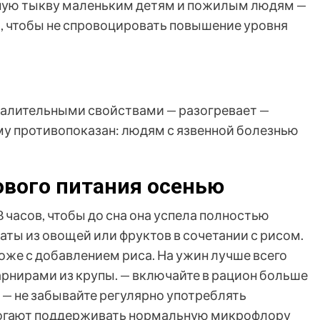
нную тыкву маленьким детям и пожилым людям —
, чтобы не спровоцировать повышение уровня
палительными свойствами — разогревает —
му противопоказан: людям с язвенной болезнью
ового питания осенью
 часов, чтобы до сна она успела полностью
аты из овощей или фруктов в сочетании с рисом.
оже с добавлением риса. На ужин лучше всего
арнирами из крупы. — включайте в рацион больше
— не забывайте регулярно употреблять
огают поддерживать нормальную микрофлору