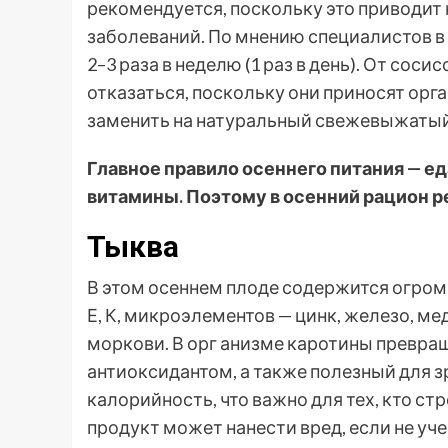
рекомендуется, поскольку это приводит
заболеваний. По мнению специалистов в 
2–3 раза в неделю (1 раз в день). От сос
отказаться, поскольку они приносят орг
заменить на натуральный свежевыжаты
Главное правило осеннего питания — ед
витамины. Поэтому в осенний рацион р
Тыква
В этом осеннем плоде содержится огромн
Е, К, микроэлементов — цинк, железо, мед
моркови. В орг анизме каротины превр
антиоксидантом, а также полезный для з
калорийность, что важно для тех, кто с
продукт может нанести вред, если не уч