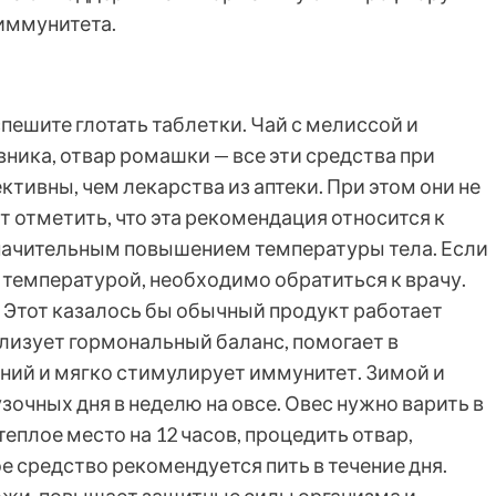
иммунитета.
спешите глотать таблетки. Чай с мелиссой и
ника, отвар ромашки — все эти средства при
тивны, чем лекарства из аптеки. При этом они не
 отметить, что эта рекомендация относится к
начительным повышением температуры тела. Если
 температурой, необходимо обратиться к врачу.
 Этот казалось бы обычный продукт работает
лизует гормональный баланс, помогает в
ний и мягко стимулирует иммунитет. Зимой и
зочных дня в неделю на овсе. Овес нужно варить в
 теплое место на 12 часов, процедить отвар,
е средство рекомендуется пить в течение дня.
ожи, повышает защитные силы организма и