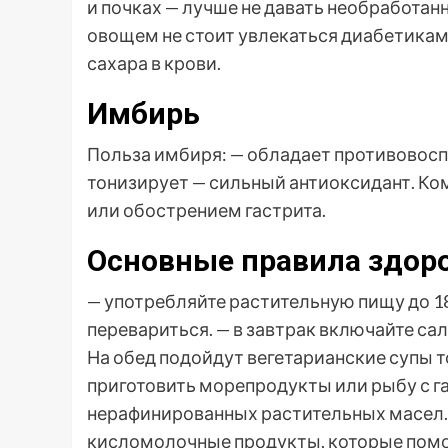
и почках — лучше не давать необработа
овощем не стоит увлекаться диабетикам
сахара в крови.
Имбирь
Польза имбиря: — обладает противовос
тонизирует — сильный антиоксидант. Ко
или обострением гастрита.
Основные правила здор
— употребляйте растительную пищу до 18
перевариться. — в завтрак включайте сал
На обед подойдут вегетарианские супы т
приготовить морепродукты или рыбу с г
нерафинированных растительных масел. 
кисломолочные продукты, которые пом