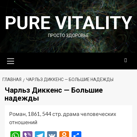
Перейти
к
PURE VITALITY
содержимому
ПРОСТО ЗДОРОВЬЕ
Основное
меню
ГЛАВНАЯ
ЧАРЛЬЗ ДИККЕНС — БОЛЬШИЕ НАДЕЖДЫ
Чарльз Диккенс — Большие
надежды
Роман, 1861, 544 стр. драма человеческих
отношений
WhatsApp
Viber
Telegram
VK
Odnoklassniki
Отправить