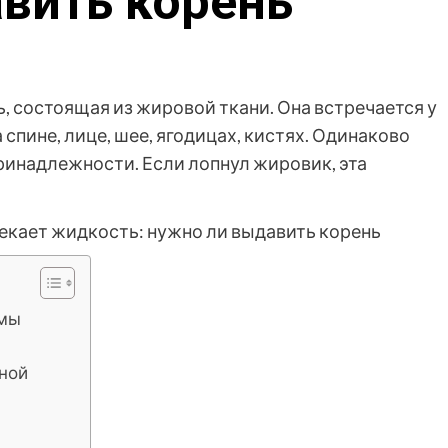
вить корень
, состоящая из жировой ткани. Она встречается у
 спине, лице, шее, ягодицах, кистях. Одинаково
ринадлежности. Если лопнул жировик, эта
омы
гной