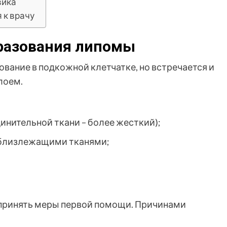
вика
 к врачу
разования липомы
вание в подкожной клетчатке, но встречается и
лоем.
инительной ткани – более жесткий);
с близлежащими тканями;
 принять меры первой помощи. Причинами