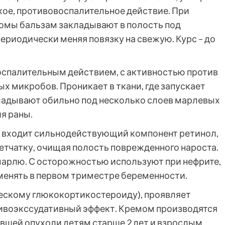
кое, противовоспалительное действие. При
омы бальзам закладывают в полость под
периодически меняя повязку на свежую. Курс – до
оспалительным действием, с активностью против
 микробов. Проникает в ткани, где запускает
ладывают обильно под несколько слоев марлевых
я раны.
м входит сильнодействующий компонент ретинол,
тчатку, очищая полость поврежденного нароста.
 марлю. С осторожностью используют при нефрите,
менять в первом триместре беременности.
ческому глюкокортикостероиду), проявляет
тивоэкссудативный эффект. Кремом производятся
вшей опухоли детям старше 2 лет и взрослым