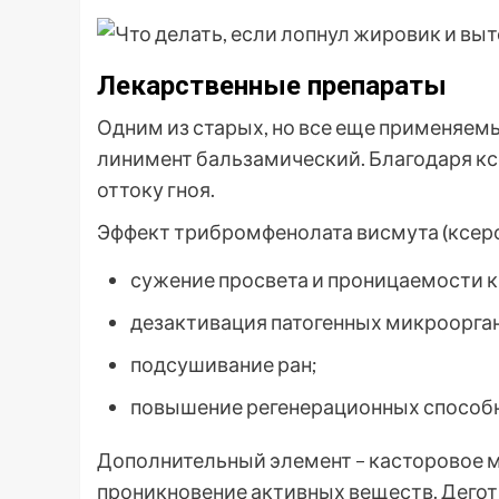
Лекарственные препараты
Одним из старых, но все еще применяем
линимент бальзамический. Благодаря к
оттоку гноя.
Эффект трибромфенолата висмута (ксер
сужение просвета и проницаемости 
дезактивация патогенных микроорга
подсушивание ран;
повышение регенерационных способн
Дополнительный элемент – касторовое м
проникновение активных веществ. Дегот