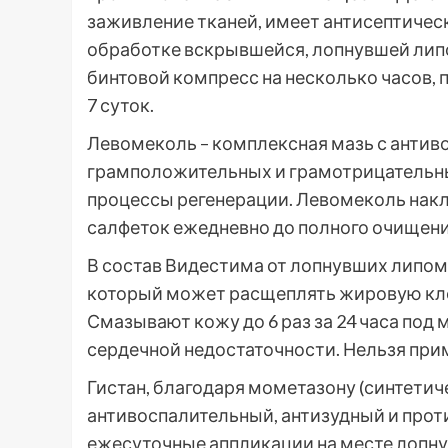
заживление тканей, имеет антисептичес
обработке вскрывшейся, лопнувшей лип
бинтовой компресс на несколько часов, 
7 суток.
Левомеколь – комплексная мазь с антив
грамположительных и грамотрицательных
процессы регенерации. Левомеколь нак
салфеток ежедневно до полного очищени
В состав Видестима от лопнувших липо
который может расщеплять жировую кле
Смазывают кожу до 6 раз за 24 часа под
сердечной недостаточности. Нельзя при
Гистан, благодаря мометазону (синтети
антивоспалительный, антизудный и про
ежесуточные аппликации на месте лопну