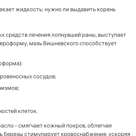
ых средств лечения лопнувшей раны, выступает
сероформу, мазь Вишневского способствует
оформа):
кровеносных сосудов;
низмов;
остей клеток.
асло – смягчает кожный покров, облегчая
ь березы стимулирует кровоснабжение, ускоряя