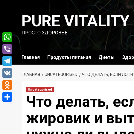
Перейти
к
PURE VITALITY
содержимому
ПРОСТО ЗДОРОВЬЕ
WhatsApp
Главная
Продукты питания
Диеты
Здор
Viber
Telegram
ГЛАВНАЯ
UNCATEGORISED
ЧТО ДЕЛАТЬ, ЕСЛИ ЛОП
VK
Uncategorised
Odnoklassniki
Что делать, ес
Отправить
жировик и выт