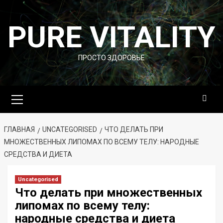
Перейти
к
PURE VITALITY
содержимому
ПРОСТО ЗДОРОВЬЕ
Основное
меню
ГЛАВНАЯ
UNCATEGORISED
ЧТО ДЕЛАТЬ ПРИ
МНОЖЕСТВЕННЫХ ЛИПОМАХ ПО ВСЕМУ ТЕЛУ: НАРОДНЫЕ
СРЕДСТВА И ДИЕТА
Uncategorised
Что делать при множественных
липомах по всему телу:
народные средства и диета