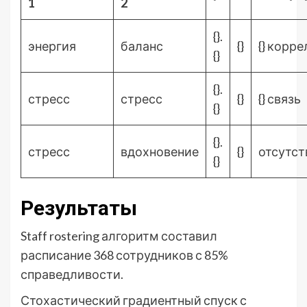
1
2
{}.
энергия
баланс
{}
{} корр
{}
{}.
стресс
стресс
{}
{} связь
{}
{}.
стресс
вдохновение
{}
отсутст
{}
Результаты
Staff rostering алгоритм составил
расписание 368 сотрудников с 85%
справедливости.
Стохастический градиентный спуск с