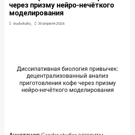
через призму нейро-нечёткого
моделирования
studiohallo_
30 апреля 2026
Аннотация:
Gender studies алгоритм