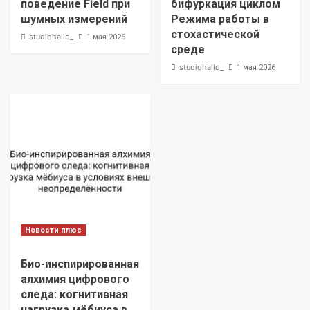
поведение Field при
бифуркация циклом
шумных измерений
Режима работы в
стохастической
studiohallo_
1 мая 2026
среде
studiohallo_
1 мая 2026
Новости плюс
Био-инспирированная
алхимия цифрового
следа: когнитивная
нагрузка мёбиуса в