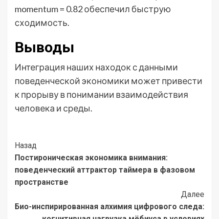
momentum = 0.82 обеспечил быструю
сходимость.
Выводы
Интеграция наших находок с данными
поведенческой экономики может привести
к прорыву в понимании взаимодействия
человека и среды.
Post
Назад
Постироническая экономика внимания:
Navigation
поведенческий аттрактор таймера в фазовом
пространстве
Далее
Био-инспирированная алхимия цифрового следа:
когнитивная нагрузка мёбиуса в условиях