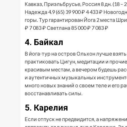
Кавказ, Приэльбрусье, Россия
8 дн.
(18 – 
Надежда 4.9
(65)
39 900 ₽
4 433 ₽
Новогодн
горы. Тур гарантирован Йога 2 места Шр
₽
7 083 ₽
Светлана
85 000 ₽
7 083 ₽
4. Байкал
В йога-тур на остров Ольхон лучше взять
практиковать Цигун, медитации и прочие
красивым местам, а вечером будешь рас
и аутентичных музыкальных инструменто
много новых знаний о своем теле и его р
восстанавливать силы.
5. Карелия
Если отпуск не предвидится, а напряжен