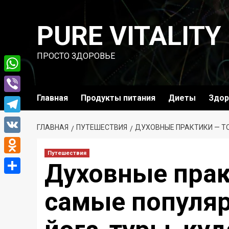
Перейти
к
PURE VITALITY
содержимому
ПРОСТО ЗДОРОВЬЕ
WhatsApp
Главная
Продукты питания
Диеты
Здор
Viber
Telegram
ГЛАВНАЯ
ПУТЕШЕСТВИЯ
ДУХОВНЫЕ ПРАКТИКИ — ТО
VK
Путешествия
Odnoklassniki
Духовные прак
Отправить
самые популя