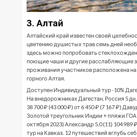
3. Алтай
Алтайский край известен своей целебност
цветению душистых трав семь дней необ
здесь можно попробовать стеклохождение
поющие чаши и другие расслабляющие зв
проживания участников расположена на о
горного Алтая.
Доступен Индивидуальный тур
-10%
Даге
На внедорожниках Дагестан, Россия
5 дн
38 700 ₽
(43 000 ₽)
от 6 450 ₽
(7 167 ₽)
Давуд
Золотой треугольник Индии + пляжи ГОА
октября 2023)
Александр 5.0
(11)
104 989 
тур на Кавказ. 12 путешествий вглубь се