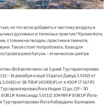
ью, но что если добавить к чистому воздуху и
ычных духовных и телесных практик? Кроме йоги,
, стояние на гвоздях, практики в темноте,
уки. Такое стоит попробовать. База для
строве в реке Катунь – этническом центре
стан «Всё включено» за 5 дней Тур гарантирован
.
(12 – 16 декабря и ещё 53 даты)
Давуд 5.0
(42)
от
 5.0
(42)
от 38 700 ₽
(43 000 ₽)
от 6 450 ₽
(7 167 ₽)
 Тур гарантирован Йога Индия
12 дн.
(19 – 30
₽
8 081 ₽
Александр 5.0
(11)
104 989 ₽
8 081 ₽
Йога-
бя Тур гарантирован Йога Кабардино-Балкария,