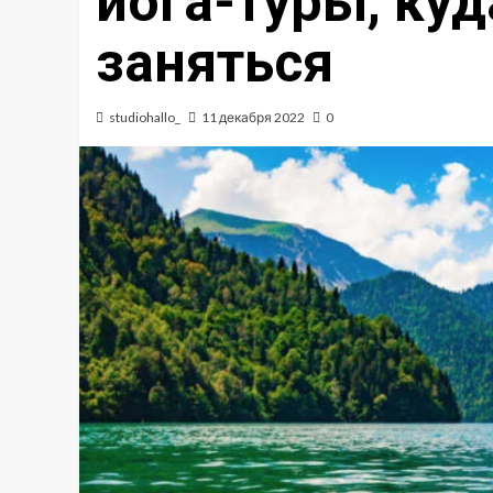
йога-туры, куд
заняться
studiohallo_
11 декабря 2022
0