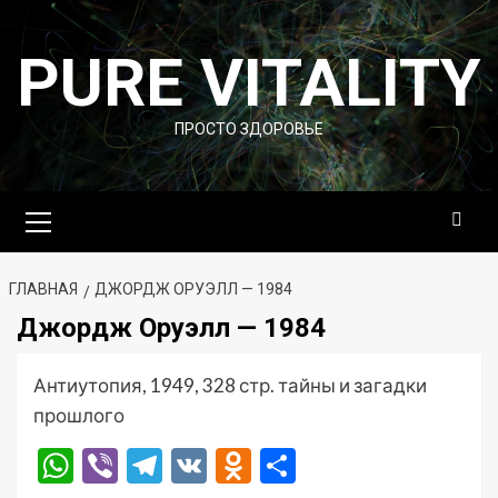
Перейти
к
PURE VITALITY
содержимому
ПРОСТО ЗДОРОВЬЕ
Основное
меню
ГЛАВНАЯ
ДЖОРДЖ ОРУЭЛЛ — 1984
Джордж Оруэлл — 1984
Антиутопия, 1949, 328 стр. тайны и загадки
прошлого
WhatsApp
Viber
Telegram
VK
Odnoklassniki
Отправить