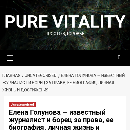
Перейти
к
PURE VITALITY
содержимому
ПРОСТО ЗДОРОВЬЕ
Основное
меню
ГЛАВНАЯ
UNCATEGORISED
ЕЛЕНА ГОЛУНОВА — ИЗВЕСТНЫЙ
ЖУРНАЛИСТ И БОРЕЦ ЗА ПРАВА, ЕЕ БИОГРАФИЯ, ЛИЧНАЯ
ЖИЗНЬ И ДОСТИЖЕНИЯ
Uncategorised
Елена Голунова — известный
журналист и борец за права, ее
биография, личная жизнь и