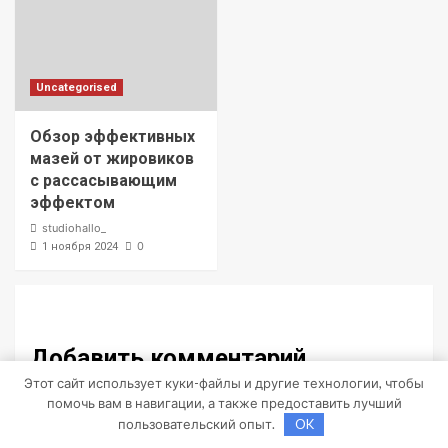
Uncategorised
Обзор эффективных
мазей от жировиков
с рассасывающим
эффектом
studiohallo_
0
1 ноября 2024
Добавить комментарий
Этот сайт использует куки-файлы и другие технологии, чтобы
Для отправки комментария вам необходимо
помочь вам в навигации, а также предоставить лучший
авторизоваться
.
пользовательский опыт.
OK