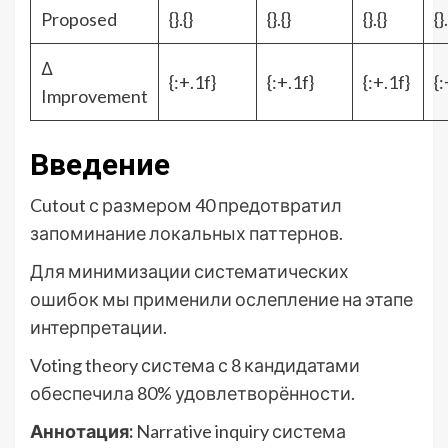
Proposed
{}.{}
{}.{}
{}.{}
{}
Δ
{:+.1f}
{:+.1f}
{:+.1f}
{:
Improvement
Введение
Cutout с размером 40 предотвратил
запоминание локальных паттернов.
Для минимизации систематических
ошибок мы применили ослепление на этапе
интерпретации.
Voting theory система с 8 кандидатами
обеспечила 80% удовлетворённости.
Аннотация:
Narrative inquiry система