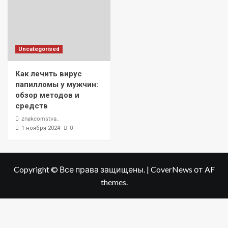
Uncategorised
Как лечить вирус
папилломы у мужчин:
обзор методов и
средств
znakcomstva_
0
1 ноября 2024
Copyright © Все права защищены.
|
CoverNews
от AF
themes.