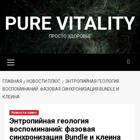
Перейти
к
PURE VITALITY
содержимому
ПРОСТО ЗДОРОВЬЕ
Основное
меню
ГЛАВНАЯ
НОВОСТИ ПЛЮС
ЭНТРОПИЙНАЯ ГЕОЛОГИЯ
ВОСПОМИНАНИЙ: ФАЗОВАЯ СИНХРОНИЗАЦИЯ BUNDLE И
КЛЕИНА
Новости плюс
Энтропийная геология
воспоминаний: фазовая
синхронизация Bundle и клеина