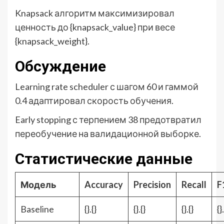
Knapsack алгоритм максимизировал
ценность до {knapsack_value} при весе
{knapsack_weight}.
Обсуждение
Learning rate scheduler с шагом 60 и гаммой
0.4 адаптировал скорость обучения.
Early stopping с терпением 38 предотвратил
переобучение на валидационной выборке.
Статистические данные
Модель
Accuracy
Precision
Recall
F
Baseline
{}.{}
{}.{}
{}.{}
{}