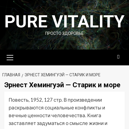
Перейти
к
PURE VITALITY
содержимому
ПРОСТО ЗДОРОВЬЕ
Основное
меню
ГЛАВНАЯ
ЭРНЕСТ ХЕМИНГУЭЙ — СТАРИК И МОРЕ
Эрнест Хемингуэй — Старик и море
Повесть, 1952, 127 стр. В произведении
раскрываются социальные конфликты и
вечные ценности человечества. Книга
заставляет задуматься о смысле жизни и