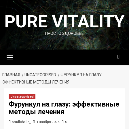
Перейти
к
PURE VITALITY
содержимому
ПРОСТО ЗДОРОВЬЕ
Основное
меню
ГЛАВНАЯ
UNCATEGORISED
ФУРУНКУЛ НА ГЛАЗУ:
ЭФФЕКТИВНЫЕ МЕТОДЫ ЛЕЧЕНИЯ
Uncategorised
Фурункул на глазу: эффективные
методы лечения
studiohallo_
1 ноября 2024
0