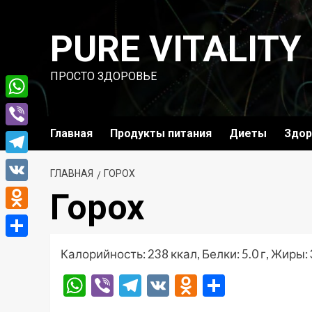
Перейти
к
PURE VITALITY
содержимому
ПРОСТО ЗДОРОВЬЕ
WhatsApp
Главная
Продукты питания
Диеты
Здор
Viber
Telegram
ГЛАВНАЯ
ГОРОХ
VK
Горох
Odnoklassniki
Отправить
Калорийность: 238 ккал, Белки: 5.0 г, Жиры: 3
WhatsApp
Viber
Telegram
VK
Odnoklassni
Отправ