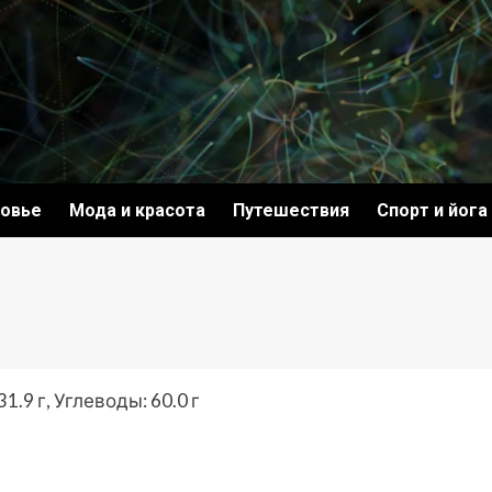
овье
Мода и красота
Путешествия
Спорт и йога
1.9 г, Углеводы: 60.0 г
ki
ить