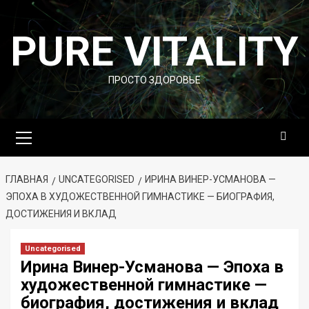
Перейти
к
PURE VITALITY
содержимому
ПРОСТО ЗДОРОВЬЕ
Основное
меню
ГЛАВНАЯ
UNCATEGORISED
ИРИНА ВИНЕР-УСМАНОВА —
ЭПОХА В ХУДОЖЕСТВЕННОЙ ГИМНАСТИКЕ — БИОГРАФИЯ,
ДОСТИЖЕНИЯ И ВКЛАД
Uncategorised
Ирина Винер-Усманова — Эпоха в
художественной гимнастике —
биография, достижения и вклад