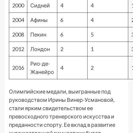
2000
Сидней
4
4
2004
Афины
6
4
2008
Пекин
6
5
2012
Лондон
2
1
Рио-де-
2016
4
2
Жанейро
Олимпийские медали, выигранные под
руководством Ирины Винер-Усмановой,
стали ярким свидетельством ее
превосходного тренерского искусства и
преданности спорту. Ее вклад в развитие