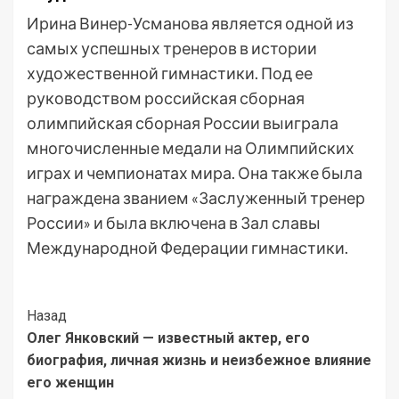
Ирина Винер-Усманова является одной из
самых успешных тренеров в истории
художественной гимнастики. Под ее
руководством российская сборная
олимпийская сборная России выиграла
многочисленные медали на Олимпийских
играх и чемпионатах мира. Она также была
награждена званием «Заслуженный тренер
России» и была включена в Зал славы
Международной Федерации гимнастики.
Post
Назад
Олег Янковский — известный актер, его
Navigation
биография, личная жизнь и неизбежное влияние
его женщин