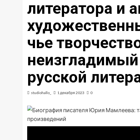
литератора и 
художественны
чье творчеств
неизгладимый 
русской литер
studiohallo_
1 декабря 2023
0