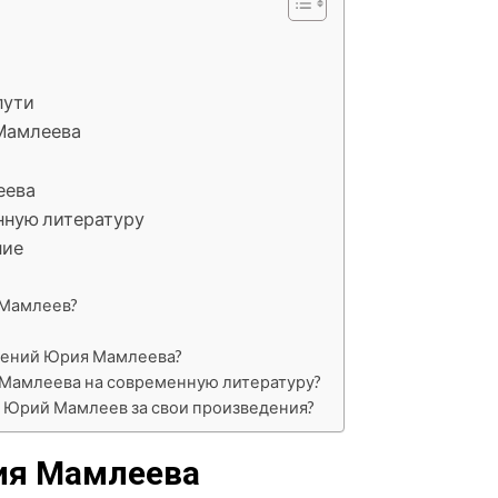
пути
Мамлеева
еева
нную литературу
ние
 Мамлеев?
дений Юрия Мамлеева?
 Мамлеева на современную литературу?
л Юрий Мамлеев за свои произведения?
ия Мамлеева