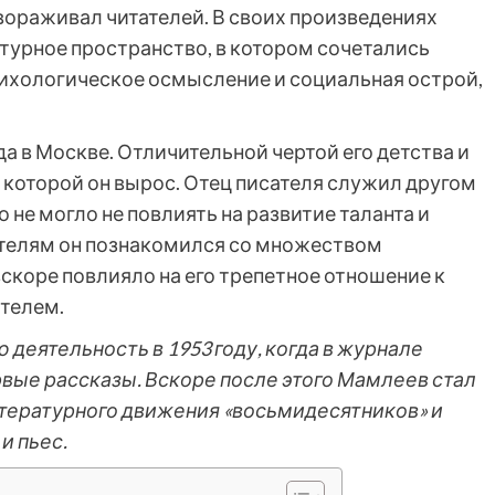
ораживал читателей. В своих произведениях
урное пространство, в котором сочетались
ихологическое осмысление и социальная острой,
а в Москве. Отличительной чертой его детства и
в которой он вырос. Отец писателя служил другом
 не могло не повлиять на развитие таланта и
ителям он познакомился со множеством
вскоре повлияло на его трепетное отношение к
ателем.
деятельность в 1953 году, когда в журнале
вые рассказы. Вскоре после этого Мамлеев стал
итературного движения «восьмидесятников» и
и пьес.