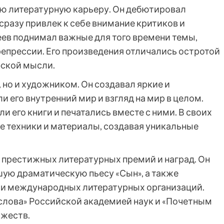
вою литературную карьеру. Он дебютировал
разу привлек к себе внимание критиков и
еев поднимал важные для того времени темы,
репрессии. Его произведения отличались остротой
фской мысли.
но и художником. Он создавал яркие и
 его внутренний мир и взгляд на мир в целом.
его книги и печатались вместе с ними. В своих
 техники и материалы, создавая уникальные
престижных литературных премий и наград. Он
шую драматическую пьесу «Сын», а также
 и международных литературных организаций.
слова» Российской академией наук и «Почетным
жеств.