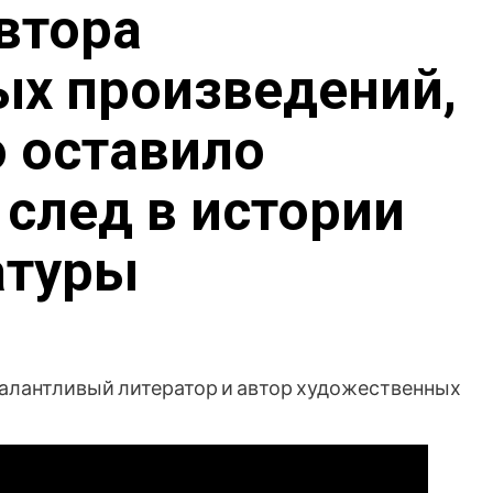
автора
х произведений,
о оставило
след в истории
атуры