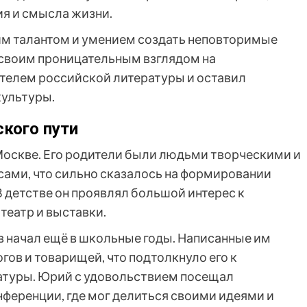
я и смысла жизни.
им талантом и умением создать неповторимые
и своим проницательным взглядом на
телем российской литературы и оставил
культуры.
кого пути
 Москве. Его родители были людьми творческими и
ами, что сильно сказалось на формировании
 детстве он проявлял большой интерес к
театр и выставки.
 начал ещё в школьные годы. Написанные им
гов и товарищей, что подтолкнуло его к
атуры. Юрий с удовольствием посещал
нференции, где мог делиться своими идеями и