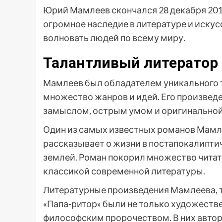
Юрий Мамлеев скончался 28 декабря 2015
огромное наследие в литературе и искус
волновать людей по всему миру.
Талантливый литератор
Мамлеев был обладателем уникального т
множество жанров и идей. Его произве
замыслом, острым умом и оригинально
Один из самых известных романов Мамлеев
рассказывает о жизни в постапокалиптич
землей. Роман покорил множество читат
классикой современной литературы.
Литературные произведения Мамлеева, та
«Папа-ритор» были не только художест
философским пророчеством. В них авто