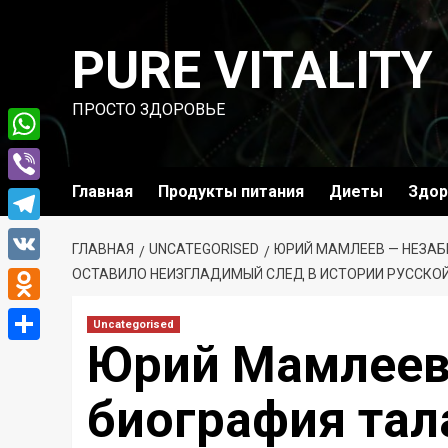
Перейти
к
PURE VITALITY
содержимому
ПРОСТО ЗДОРОВЬЕ
WhatsApp
Главная
Продукты питания
Диеты
Здор
Viber
Telegram
ГЛАВНАЯ
UNCATEGORISED
ЮРИЙ МАМЛЕЕВ — НЕЗАБ
VK
ОСТАВИЛО НЕИЗГЛАДИМЫЙ СЛЕД В ИСТОРИИ РУССКО
Odnoklassniki
Uncategorised
Юрий Мамлеев
Отправить
биография тал