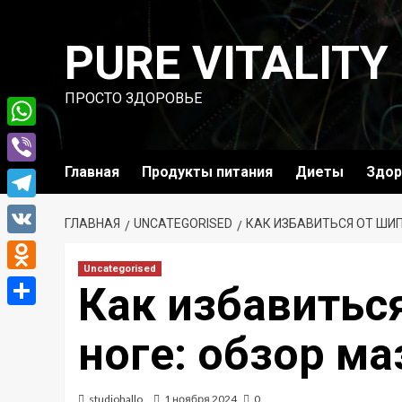
Перейти
к
PURE VITALITY
содержимому
ПРОСТО ЗДОРОВЬЕ
WhatsApp
Главная
Продукты питания
Диеты
Здор
Viber
Telegram
ГЛАВНАЯ
UNCATEGORISED
КАК ИЗБАВИТЬСЯ ОТ ШИП
VK
Uncategorised
Odnoklassniki
Как избавитьс
Отправить
ноге: обзор ма
studiohallo_
1 ноября 2024
0