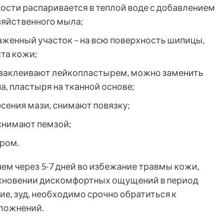
ости распаривается в теплой воде с добавлением
зяйственного мыла;
аженный участок – на всю поверхность шипицы,
та кожи;
 заклеивают лейкопластырем, можно заменить
, пластыря на тканной основе;
сения мази, снимают повязку;
снимают пемзой;
ром.
ем через 5-7 дней во избежание травмы кожи,
икновении дискомфортных ощущений в период
е, зуд, необходимо срочно обратиться к
ложнений.