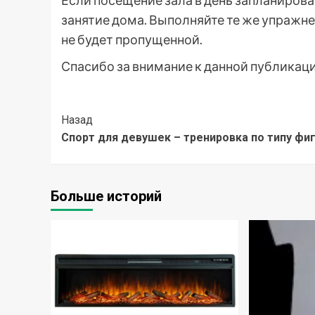
Если посещение зала в день запланиров
занятие дома. Выполняйте те же упражнен
не будет пропущенной.
Спасибо за внимание к данной публикаци
Post
Назад
Спорт для девушек – тренировка по типу фи
Navigation
Больше историй