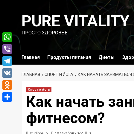
Перейти
к
PURE VITALITY
содержимому
ПРОСТО ЗДОРОВЬЕ
WhatsApp
Главная
Продукты питания
Диеты
Здор
Viber
Telegram
ГЛАВНАЯ
СПОРТ И ЙОГА
КАК НАЧАТЬ ЗАНИМАТЬСЯ
VK
Спорт и йога
Odnoklassniki
Как начать за
Отправить
фитнесом?
studiohallo_
10 декабря 2022
0