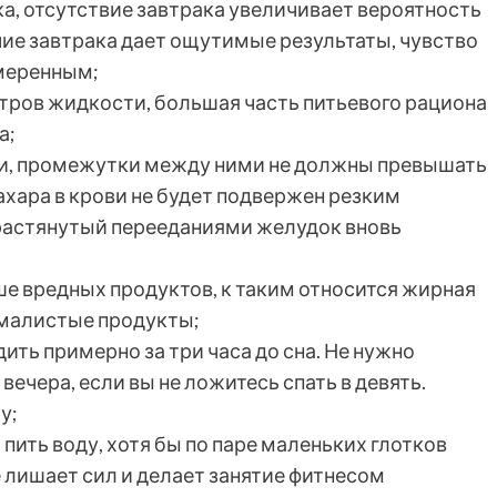
а, отсутствие завтрака увеличивает вероятность
чие завтрака дает ощутимые результаты, чувство
умеренным;
итров жидкости, большая часть питьевого рациона
а;
, промежутки между ними не должны превышать
ахара в крови не будет подвержен резким
 растянутый перееданиями желудок вновь
е вредных продуктов, к таким относится жирная
хмалистые продукты;
ть примерно за три часа до сна. Не нужно
вечера, если вы не ложитесь спать в девять.
у;
пить воду, хотя бы по паре маленьких глотков
лишает сил и делает занятие фитнесом