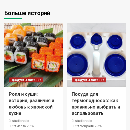
Больше историй
Продукты питания
Продукты питания
Ролл и суши:
Посуда для
история, различия и
термоподносов: как
любовь к японской
правильно выбрать и
кухне
использовать
studiohallo_
studiohallo_
29 марта 2024
29 февраля 2024