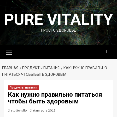
Перейти
к
PURE VITALITY
содержимому
ПРОСТО ЗДОРОВЬЕ
Основное
меню
ГЛАВНАЯ
ПРОДУКТЫ ПИТАНИЯ
КАК НУЖНО ПРАВИЛЬНО
ПИТАТЬСЯ ЧТОБЫ БЫТЬ ЗДОРОВЫМ
Продукты питания
Как нужно правильно питаться
чтобы быть здоровым
studiohallo_
6 августа 2018