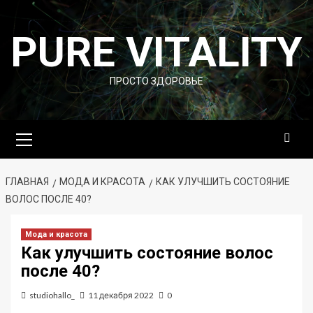
Перейти
к
PURE VITALITY
содержимому
ПРОСТО ЗДОРОВЬЕ
Основное
меню
ГЛАВНАЯ
МОДА И КРАСОТА
КАК УЛУЧШИТЬ СОСТОЯНИЕ
ВОЛОС ПОСЛЕ 40?
Мода и красота
Как улучшить состояние волос
после 40?
studiohallo_
11 декабря 2022
0