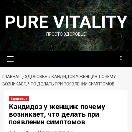
Перейти
к
PURE VITALITY
содержимому
ПРОСТО ЗДОРОВЬЕ
Основное
меню
ГЛАВНАЯ
ЗДОРОВЬЕ
КАНДИДОЗ У ЖЕНЩИН: ПОЧЕМУ
ВОЗНИКАЕТ, ЧТО ДЕЛАТЬ ПРИ ПОЯВЛЕНИИ СИМПТОМОВ
Здоровье
Кандидоз у женщин: почему
возникает, что делать при
появлении симптомов