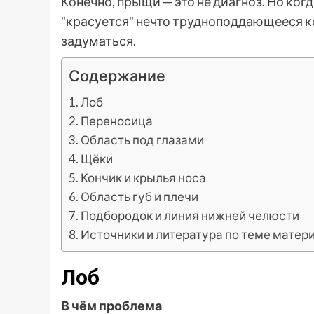
Конечно, прыщи — это не диагноз. Но ко
"красуется" нечто трудноподдающееся 
задуматься.
Содержание
Лоб
Переносица
Область под глазами
Щёки
Кончик и крылья носа
Область губ и плечи
Подбородок и линия нижней челюсти
Источники и литература по теме матер
Лоб
В чём проблема