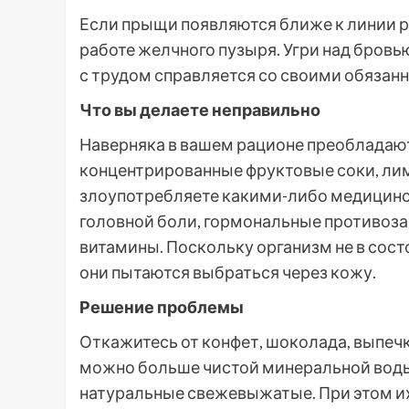
Если прыщи появляются ближе к линии ро
работе желчного пузыря. Угри над бровь
с трудом справляется со своими обязан
Что вы делаете неправильно
Наверняка в вашем рационе преобладают
концентрированные фруктовые соки, лим
злоупотребляете какими-либо медицинск
головной боли, гормональные противоз
витамины. Поскольку организм не в сос
они пытаются выбраться через кожу.
Решение проблемы
Откажитесь от конфет, шоколада, выпечк
можно больше чистой минеральной воды 
натуральные свежевыжатые. При этом и