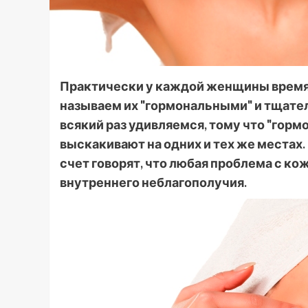
Практически у каждой женщины время 
называем их "гормональными" и тщате
всякий раз удивляемся, тому что "го
выскакивают на одних и тех же местах
счет говорят, что любая проблема с к
внутреннего неблагополучия.