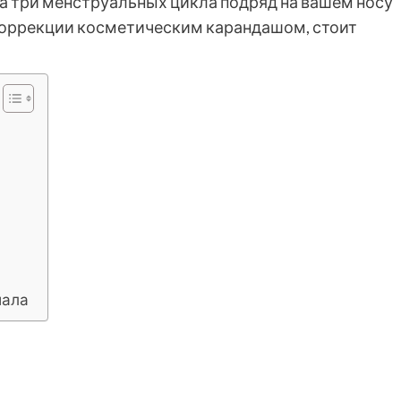
гда три менструальных цикла подряд на вашем носу
коррекции косметическим карандашом, стоит
иала