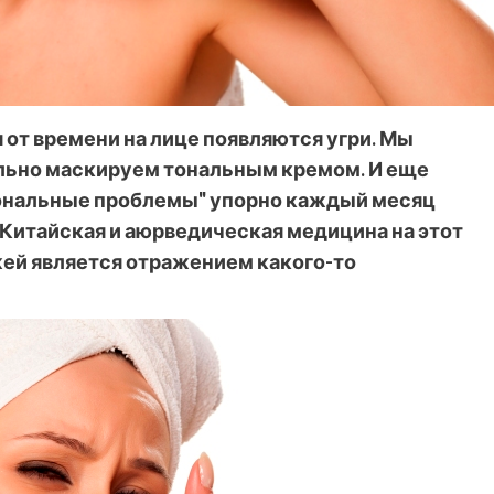
от времени на лице появляются угри. Мы
льно маскируем тональным кремом. И еще
рмональные проблемы" упорно каждый месяц
. Китайская и аюрведическая медицина на этот
ожей является отражением какого-то