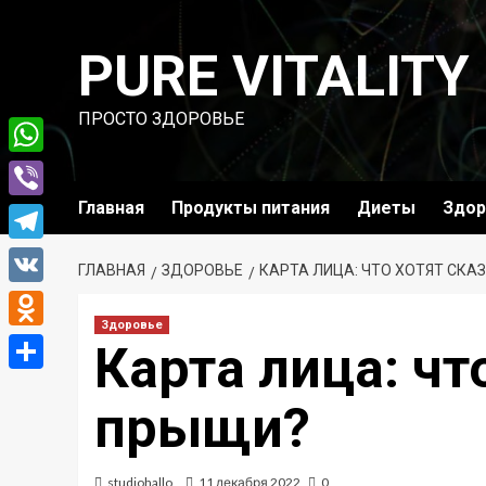
Перейти
к
PURE VITALITY
содержимому
ПРОСТО ЗДОРОВЬЕ
WhatsApp
Главная
Продукты питания
Диеты
Здор
Viber
Telegram
ГЛАВНАЯ
ЗДОРОВЬЕ
КАРТА ЛИЦА: ЧТО ХОТЯТ СКА
VK
Здоровье
Odnoklassniki
Карта лица: чт
Отправить
прыщи?
studiohallo_
11 декабря 2022
0