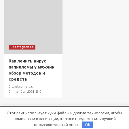
Uncategorised
Как лечить вирус
папилломы у мужчин:
обзор методов и
средств
znakcomstva_
0
1 ноября 2024
Этот сайт использует куки-файлы и другие технологии, чтобы
Copyright © Все права защищены.
|
CoverNews
от AF
помочь вам в навигации, а также предоставить лучший
themes.
пользовательский опыт.
OK