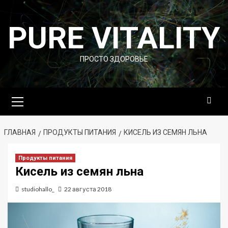
Перейти
к
PURE VITALITY
содержимому
ПРОСТО ЗДОРОВЬЕ
Основное
меню
ГЛАВНАЯ
ПРОДУКТЫ ПИТАНИЯ
КИСЕЛЬ ИЗ СЕМЯН ЛЬНА
Продукты питания
Кисель из семян льна
studiohallo_
22 августа 2018