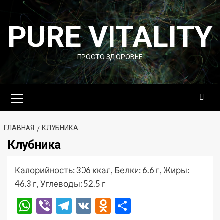
Перейти
к
PURE VITALITY
содержимому
ПРОСТО ЗДОРОВЬЕ
Основное
меню
ГЛАВНАЯ
КЛУБНИКА
Клубника
Калорийность: 306 ккал, Белки: 6.6 г, Жиры:
46.3 г, Углеводы: 52.5 г
WhatsApp
Viber
Telegram
VK
Odnoklassniki
Отправить