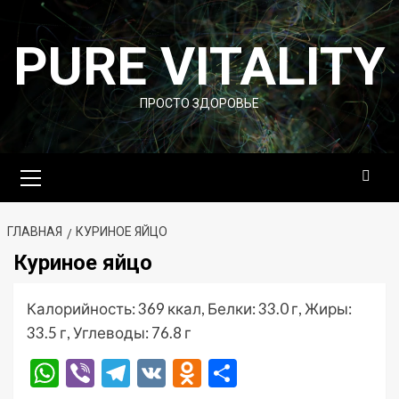
Перейти
к
PURE VITALITY
содержимому
ПРОСТО ЗДОРОВЬЕ
Основное
меню
ГЛАВНАЯ
КУРИНОЕ ЯЙЦО
Куриное яйцо
Калорийность: 369 ккал, Белки: 33.0 г, Жиры:
33.5 г, Углеводы: 76.8 г
WhatsApp
Viber
Telegram
VK
Odnoklassniki
Отправить