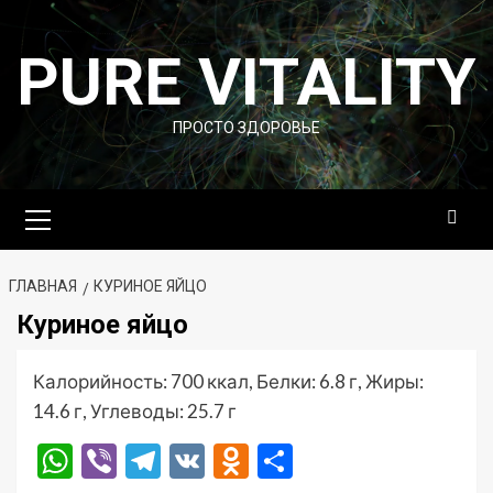
Перейти
к
PURE VITALITY
содержимому
ПРОСТО ЗДОРОВЬЕ
Основное
меню
ГЛАВНАЯ
КУРИНОЕ ЯЙЦО
Куриное яйцо
Калорийность: 700 ккал, Белки: 6.8 г, Жиры:
14.6 г, Углеводы: 25.7 г
WhatsApp
Viber
Telegram
VK
Odnoklassniki
Отправить