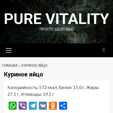
Перейти
к
PURE VITALITY
содержимому
ПРОСТО ЗДОРОВЬЕ
Основное
меню
ГЛАВНАЯ
КУРИНОЕ ЯЙЦО
Куриное яйцо
Калорийность: 572 ккал, Белки: 15.0 г, Жиры:
27.5 г, Углеводы: 19.5 г
WhatsApp
Viber
Telegram
VK
Odnoklassniki
Отправить