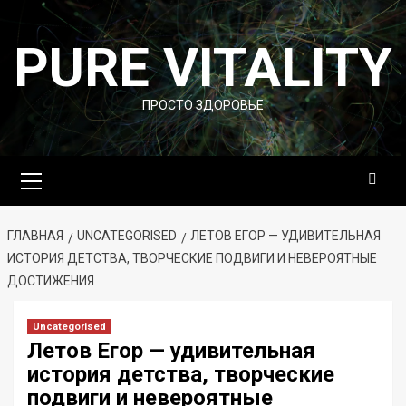
Перейти
к
PURE VITALITY
содержимому
ПРОСТО ЗДОРОВЬЕ
Основное
меню
ГЛАВНАЯ
UNCATEGORISED
ЛЕТОВ ЕГОР — УДИВИТЕЛЬНАЯ
ИСТОРИЯ ДЕТСТВА, ТВОРЧЕСКИЕ ПОДВИГИ И НЕВЕРОЯТНЫЕ
ДОСТИЖЕНИЯ
Uncategorised
Летов Егор — удивительная
история детства, творческие
подвиги и невероятные