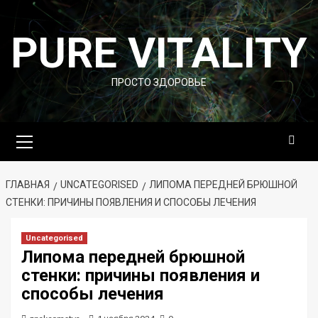
Перейти
к
PURE VITALITY
содержимому
ПРОСТО ЗДОРОВЬЕ
Основное
меню
ГЛАВНАЯ
UNCATEGORISED
ЛИПОМА ПЕРЕДНЕЙ БРЮШНОЙ
СТЕНКИ: ПРИЧИНЫ ПОЯВЛЕНИЯ И СПОСОБЫ ЛЕЧЕНИЯ
Uncategorised
Липома передней брюшной
стенки: причины появления и
способы лечения