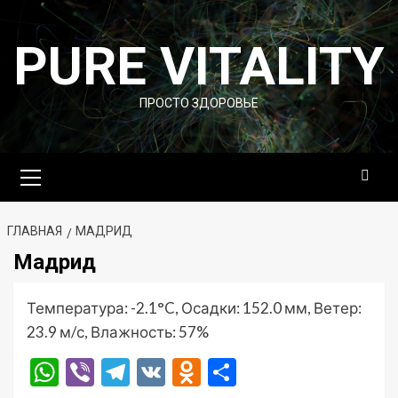
Перейти
к
PURE VITALITY
содержимому
ПРОСТО ЗДОРОВЬЕ
Основное
меню
ГЛАВНАЯ
МАДРИД
Мадрид
Температура: -2.1°C, Осадки: 152.0 мм, Ветер:
23.9 м/с, Влажность: 57%
WhatsApp
Viber
Telegram
VK
Odnoklassniki
Отправить