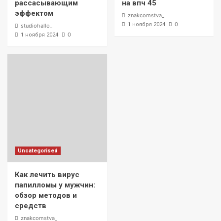
рассасывающим
на впч 45
эффектом
znakcomstva_
0
1 ноября 2024
studiohallo_
0
1 ноября 2024
Uncategorised
Как лечить вирус
папилломы у мужчин:
обзор методов и
средств
znakcomstva_