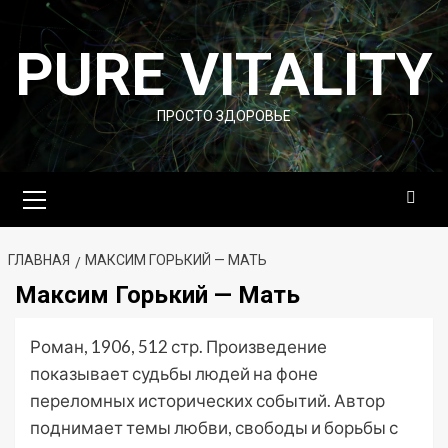
Перейти
к
PURE VITALITY
содержимому
ПРОСТО ЗДОРОВЬЕ
Основное
меню
ГЛАВНАЯ
МАКСИМ ГОРЬКИЙ — МАТЬ
Максим Горький — Мать
Роман, 1906, 512 стр. Произведение
показывает судьбы людей на фоне
переломных исторических событий. Автор
поднимает темы любви, свободы и борьбы с