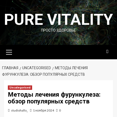
Перейти
к
PURE VITALITY
содержимому
ПРОСТО ЗДОРОВЬЕ
Основное
меню
ГЛАВНАЯ
UNCATEGORISED
МЕТОДЫ ЛЕЧЕНИЯ
ФУРУНКУЛЕЗА: ОБЗОР ПОПУЛЯРНЫХ СРЕДСТВ
Uncategorised
Методы лечения фурункулеза:
обзор популярных средств
studiohallo_
1 ноября 2024
0