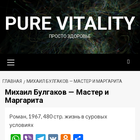
Перейти
к
PURE VITALITY
содержимому
ПРОСТО ЗДОРОВЬЕ
Основное
меню
ГЛАВНАЯ
МИХАИЛ БУЛГАКОВ — МАСТЕР И МАРГАРИТА
Михаил Булгаков — Мастер и
Маргарита
Роман, 1967, 480 стр. жизнь в суровых
условиях
WhatsApp
Viber
Telegram
VK
Odnoklassniki
Отправить