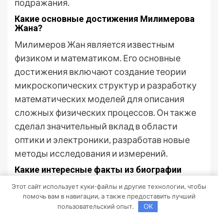
подражания.
Какие основные достижения Милимерова
Жана?
Милимеров Жан является известным
физиком и математиком. Его основные
достижения включают создание теории
микроскопических структур и разработку
математических моделей для описания
сложных физических процессов. Он также
сделал значительный вклад в области
оптики и электроники, разработав новые
методы исследования и измерений.
Какие интересные факты из биографии
Милимерова Жана стоит отметить?
Этот сайт использует куки-файлы и другие технологии, чтобы
Милимеров Жан родился в маленьком
помочь вам в навигации, а также предоставить лучший
пользовательский опыт.
OK
городке во Франции и с самого детства