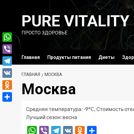
Перейти
к
PURE VITALITY
содержимому
ПРОСТО ЗДОРОВЬЕ
WhatsApp
Главная
Продукты питания
Диеты
Здор
Viber
Telegram
ГЛАВНАЯ
МОСКВА
VK
Москва
Odnoklassniki
Отправить
Средняя температура: -9°C, Стоимость оте
Лучший сезон: весна
WhatsApp
Viber
Telegram
VK
Odnoklassni
Отправ