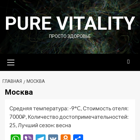
Перейти
к
PURE VITALITY
содержимому
ПРОСТО ЗДОРОВЬЕ
Основное
меню
ГЛАВНАЯ
МОСКВА
Москва
Средняя температура: -9°C, Стоимость отеля:
7000₽, Количество достопримечательностей:
25, Лучший сезон: весна
WhatsApp
Viber
Telegram
VK
Odnoklassniki
Отправить