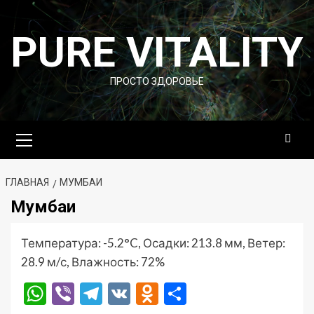
Перейти
к
PURE VITALITY
содержимому
ПРОСТО ЗДОРОВЬЕ
Основное
меню
ГЛАВНАЯ
МУМБАИ
Мумбаи
Температура: -5.2°C, Осадки: 213.8 мм, Ветер:
28.9 м/с, Влажность: 72%
WhatsApp
Viber
Telegram
VK
Odnoklassniki
Отправить